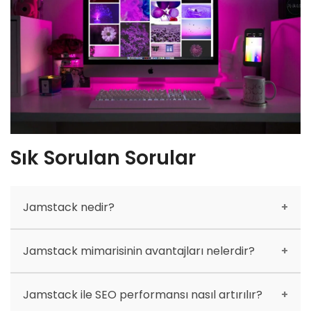
Sık Sorulan Sorular
Jamstack nedir?
Jamstack, JavaScript, API’ler ve Markup teknolojilerini
Jamstack mimarisinin avantajları nelerdir?
bir araya getirerek modern web siteleri oluşturma
yöntemidir.
Jamstack mimarisinin avantajları arasında yüksek
Jamstack ile SEO performansı nasıl artırılır?
performans, güvenlik, ölçeklenebilirlik ve geliştirici
deneyimi vardır.